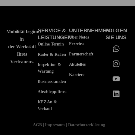
SERVICE &
UNTERNEHMEN
FOLGEN
Mobilität
beginnt
LEISTUNGEN
SIE UNS
Über Netos
in
Ferreira
Online Termin
der
Werkstatt
Ihres
Partnerschaft
Räder & Reifen
Vertrauens.
Akutelles
Inspektion &
Wartung
Karriere
Businesskunden
Abschleppdienst
KFZ An &
Verkauf
AGB
|
Impressum
|
Dateschutzerklärung
Termin Buchen