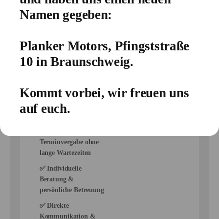
Ansprechpartner
Namen gegeben:
für Ihre
Fahrzeugreparaturen
Planker Motors, Pfingststraße
Bei uns haben Sie
einen
10 in Braunschweig.
direkten
Ansprechpartner
, der
sich um alle Reparaturen
Kommt vorbei, wir freuen uns
kümmert – von der
auf euch.
Fehlerdiagnose bis zur
Fertigstellung.
✅ Schnelle
Terminvergabe ohne
lange Wartezeiten
✅ Individuelle
Beratung &
persönliche Betreuung
✅ Direkte
Kommunikation &