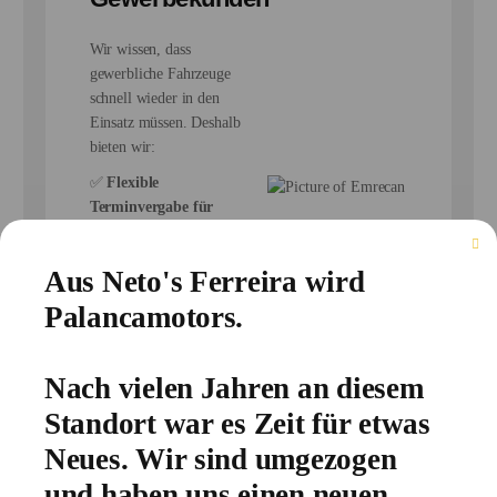
Wir wissen, dass
gewerbliche Fahrzeuge
schnell wieder in den
Einsatz müssen. Deshalb
bieten wir:
✅
Flexible
Terminvergabe für
schnelle Reparaturen
✅
Ersatzteile in
Emrecan
Aus Neto's Ferreira wird
Erstausrüsterqualität
Gewerbekunden
Palancamotors.
für maximale
Ansprechpartner
Sicherheit
✅
Minimierung der
Nach vielen Jahren an diesem
Ansprechpartner
kontaktieren
Ausfallzeiten durch
Standort war es Zeit für etwas
effiziente
Arbeitsprozesse
Neues. Wir sind umgezogen
Ein fester
und haben uns einen neuen