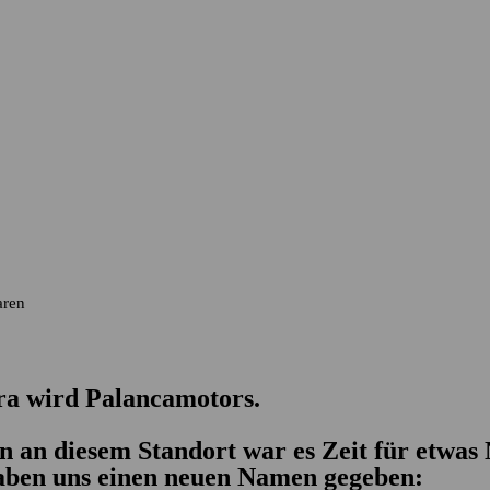
eginnt in der
Werk
Vertrauens.
aren
ra wird Palancamotors.
n an diesem Standort war es Zeit für etwas 
ben uns einen neuen Namen gegeben: