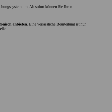
chungssystem
um.
Ab
sofort
können
Sie
Ihren
efonisch
anbieten
.
Eine
verlässliche
Beurteilung
ist
nur
elle.
Reifen & 
Mehr entdeck