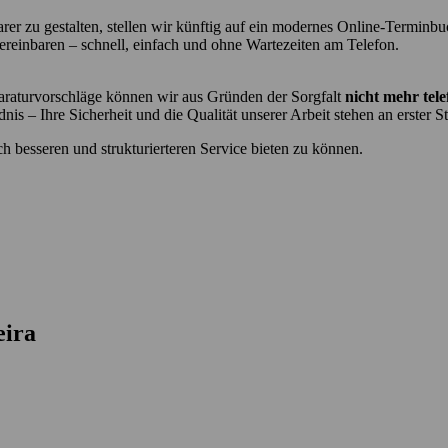
arer
zu
gestalten,
stellen
wir
künftig
auf
ein
modernes
Online-
Terminbu
ereinbaren –
schnell,
einfach
und
ohne
Wartezeiten
am
Telefon.
araturvorschläge
können
wir
aus
Gründen
der
Sorgfalt
nicht
mehr
tel
dnis –
Ihre
Sicherheit
und
die
Qualität
unserer
Arbeit
stehen
an
erster
St
ch
besseren
und
strukturierteren
Service
bieten
zu
können.
eira