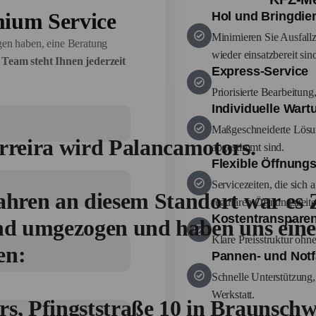
mium Service
Hol und Bringdie
Minimieren Sie Ausfallze
agen haben, eine Beratung
wieder einsatzbereit sin
Team steht Ihnen jederzeit
Express-Service
Priorisierte Bearbeitun
Individuelle War
Maßgeschneiderte Lösung
rreira wird Palancamotors.
abgestimmt sind.
Flexible Öffnungs
Servicezeiten, die sich
ahren an diesem Standort war es Z
regulären Öffnungszeite
Kostentranspare
ind umgezogen und haben uns ein
Klare Preisstruktur ohn
en:
Pannen- und Notfa
Schnelle Unterstützung,
Werkstatt.
s, Pfingststraße 10 in Braunschw