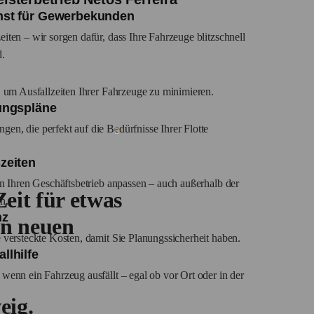
nst für Gewerbekunden
iten – wir sorgen dafür, dass Ihre Fahrzeuge blitzschnell
d.
g, um Ausfallzeiten Ihrer Fahrzeuge zu minimieren.
tungspläne
en, die perfekt auf die Bedürfnisse Ihrer Flotte
zeiten
 an Ihren Geschäftsbetrieb anpassen – auch außerhalb der
eit für etwas
n.
nz
en neuen
e versteckte Kosten, damit Sie Planungssicherheit haben.
llhilfe
 wenn ein Fahrzeug ausfällt – egal ob vor Ort oder in der
eig.