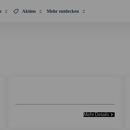
n
Aktion
Mehr entdecken
Unsere Leistungen
rtungs und Instandsetzungs Lösungen für 
Hauptuntersuchung und UVV
Mehr Details